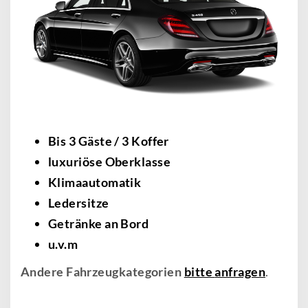
Bis 3 Gäste / 3 Koffer
luxuriöse Oberklasse
Klimaautomatik
Ledersitze
Getränke an Bord
u.v.m
Andere Fahrzeugkategorien
bitte
anfragen
.